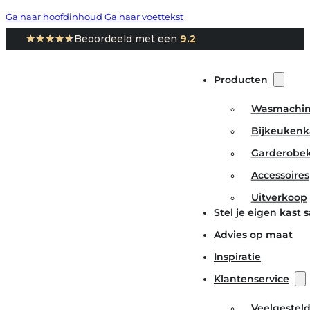
Ga naar hoofdinhoud
Ga naar voettekst
★★★★★
★★★★★
Beoordeeld met een
9.2
Producten
Wasmachin
Bijkeukenk
Garderobe
Accessoires
Uitverkoop
Stel je eigen kast
Advies op maat
Inspiratie
Klantenservice
Veelgestel