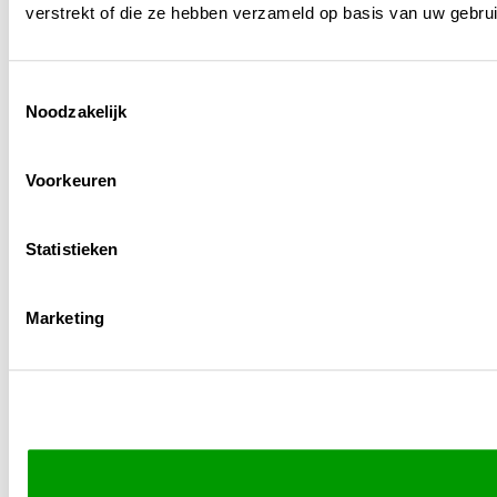
verstrekt of die ze hebben verzameld op basis van uw gebru
Straight
Two pair
Three of a kind
Toestemmingsselectie
Noodzakelijk
Full house
Persoonlijk advies
Voorkeuren
Inspiratie
Onze tips
Statistieken
Over ons
Vacatures
Marketing
Contact
Klantenservice
Veelgestelde vragen
Bestellen en betalen
Verzenden en retourneren