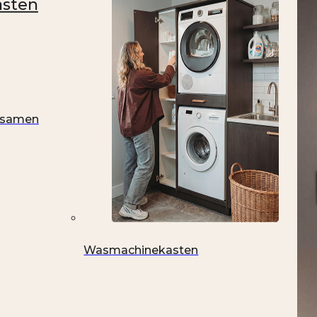
asten
t samen
Wasmachinekasten