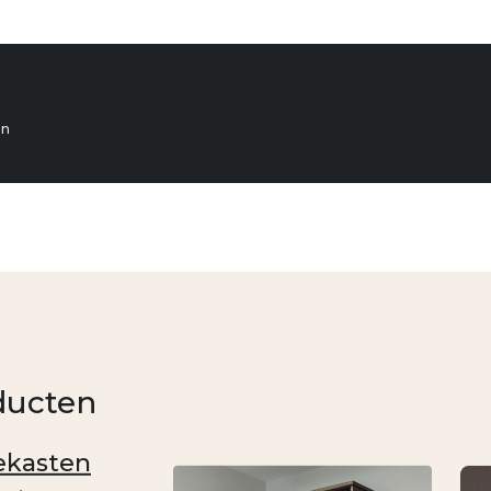
en
ducten
kasten