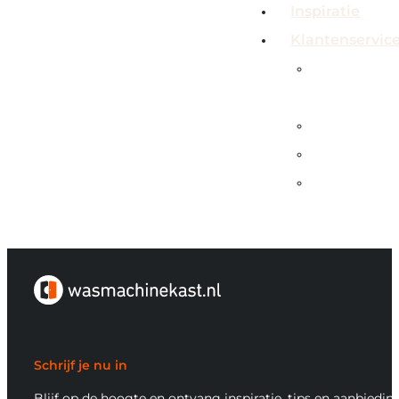
Inspiratie
Klantenservic
Veelgeste
vragen
Contact
Showroo
Service &
garanties
Schrijf je nu in
Blijf op de hoogte en ontvang inspiratie, tips en aanbiedin