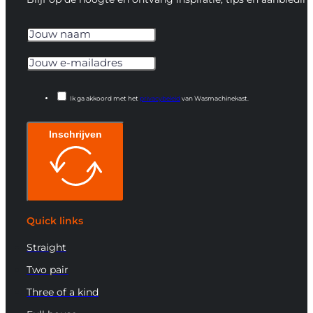
Ik ga akkoord met het
privacybeleid
van Wasmachinekast.
Inschrijven
Quick links
Straight
Two pair
Three of a kind