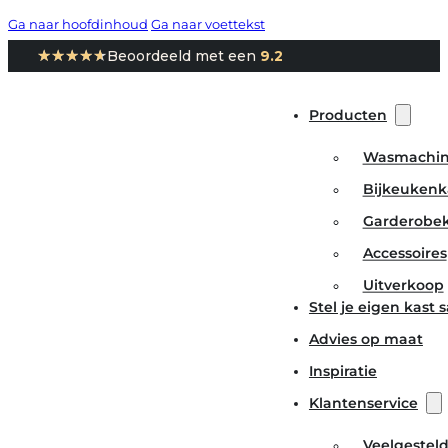
Ga naar hoofdinhoud
Ga naar voettekst
★★★★★
★★★★★
Beoordeeld met een
9.2
Producten
Wasmachin
Bijkeukenk
Garderobe
Accessoires
Uitverkoop
Stel je eigen kast
Advies op maat
Inspiratie
Klantenservice
Veelgestel