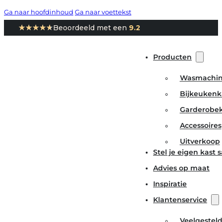
Ga naar hoofdinhoud
Ga naar voettekst
★★★★★
★★★★★
Beoordeeld met een
9.2
Producten
Wasmachin
Bijkeukenk
Garderobe
Accessoires
Uitverkoop
Stel je eigen kast
Advies op maat
Inspiratie
Klantenservice
Veelgestel