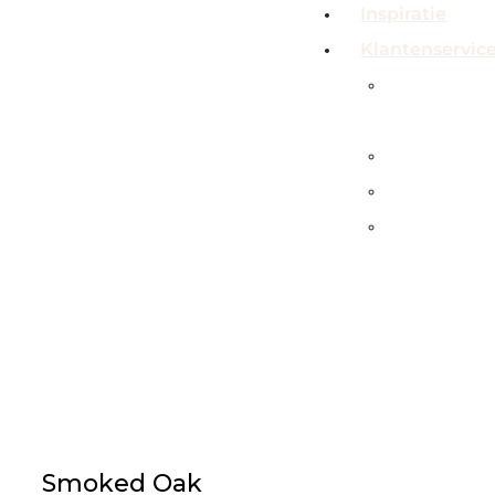
Inspiratie
Klantenservic
Veelgeste
vragen
Contact
Showroo
Service &
garanties
Smoked Oak