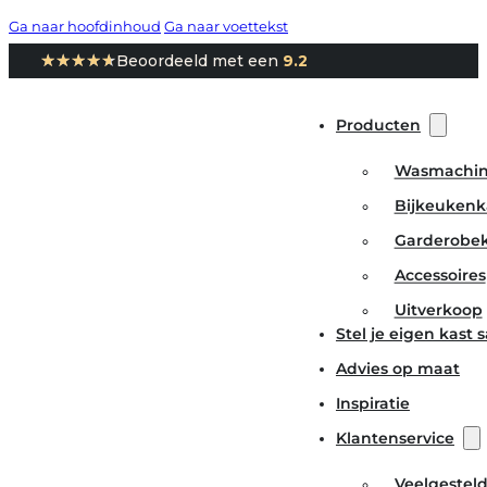
Ga naar hoofdinhoud
Ga naar voettekst
★★★★★
★★★★★
Beoordeeld met een
9.2
Producten
Wasmachin
Bijkeukenk
Garderobe
Accessoires
Uitverkoop
Stel je eigen kast
Advies op maat
Inspiratie
Klantenservice
Veelgestel