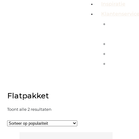
Inspiratie
Klantenservic
Veelgeste
vragen
Contact
Showroo
Service &
garanties
Flatpakket
Gesorteerd
Toont alle 2 resultaten
op
populariteit