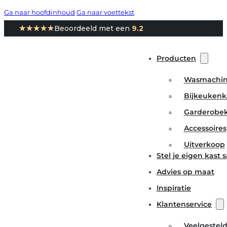
Ga naar hoofdinhoud
Ga naar voettekst
★★★★★
★★★★★
Beoordeeld met een
9.2
Producten
Wasmachin
Bijkeukenk
Garderobe
Accessoires
Uitverkoop
Stel je eigen kast
Advies op maat
Inspiratie
Klantenservice
Veelgestel