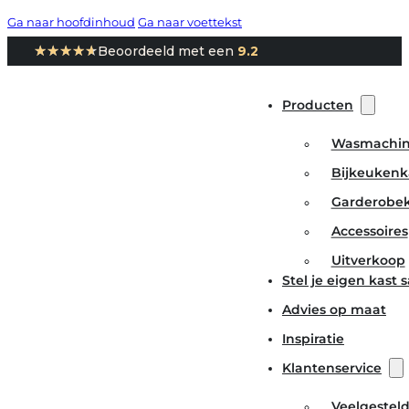
Ga naar hoofdinhoud
Ga naar voettekst
★★★★★
★★★★★
Beoordeeld met een
9.2
Producten
Wasmachin
Bijkeukenk
Garderobe
Accessoires
Uitverkoop
Stel je eigen kast
Advies op maat
Inspiratie
Klantenservice
Veelgestel