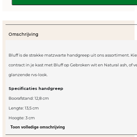
aantal
Omschrijving
Bluff is de strakke matzwarte handgreep uit ons assortiment. K
contract in je kast met Bluff op Gebroken wit en Natural ash, of
glanzende rvs-look.
Specificaties handgreep
Boorafstand: 12,8 cm
Lengte: 13,5 cm
Hoogte: 3 cm
Toon volledige omschrijving
Dikte: 2 cm