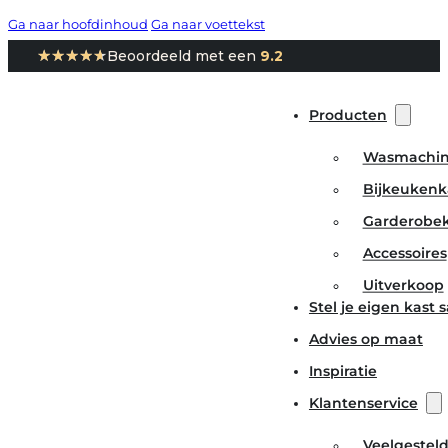
Ga naar hoofdinhoud
Ga naar voettekst
★★★★★
★★★★★
Beoordeeld met een
9.2
Producten
Wasmachin
Bijkeukenk
Garderobe
Accessoires
Uitverkoop
Stel je eigen kast
Advies op maat
Inspiratie
Klantenservice
Veelgestel