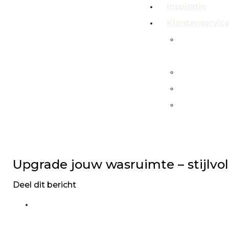
Inspiratie
Klantenservic
Veelgeste
vragen
Contact
Showroo
Service &
garanties
Upgrade jouw wasruimte – stijlvo
Deel dit bericht