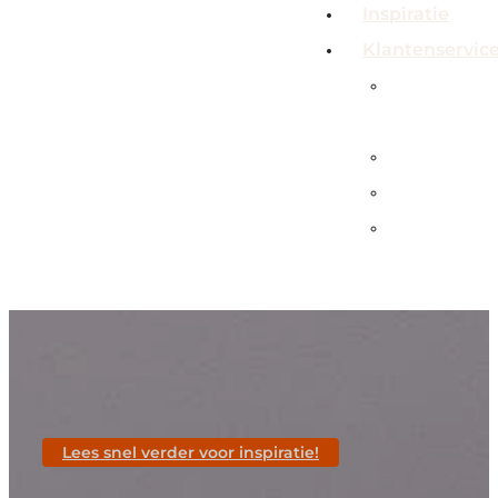
Inspiratie
Klantenservic
Veelgeste
vragen
Contact
Showroo
Service &
garanties
Lees snel verder voor inspiratie!