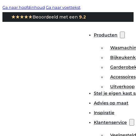
Ga naar hoofdinhoud
Ga naar voettekst
★★★★★
★★★★★
Beoordeeld met een
9.2
Producten
Wasmachin
Bijkeukenk
Garderobe
Accessoires
Uitverkoop
Stel je eigen kast
Advies op maat
Inspiratie
Klantenservice
Veelgestel