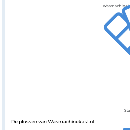
Wasmachinekas
St
De plussen van Wasmachinekast.nl