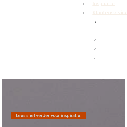
Inspiratie
Klantenservic
Veelgeste
vragen
Contact
Showroo
Service &
garanties
Lees snel verder voor inspiratie!