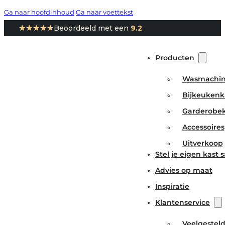
Ga naar hoofdinhoud
Ga naar voettekst
★★★★★
★★★★★
Beoordeeld met een
9.2
Producten
Wasmachin
Bijkeukenk
Garderobe
Accessoires
Uitverkoop
Stel je eigen kast
Advies op maat
Inspiratie
Klantenservice
Veelgestel