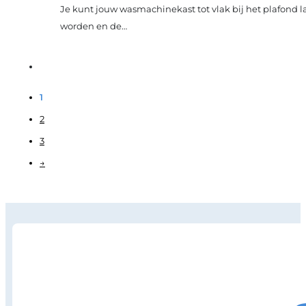
Je kunt jouw wasmachinekast tot vlak bij het plafond la
worden en de…
1
2
3
→