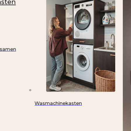
asten
t samen
Wasmachinekasten