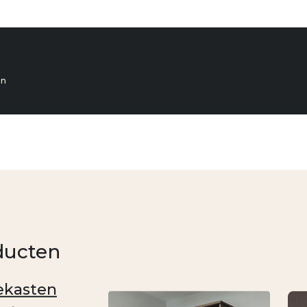
en
ducten
kasten