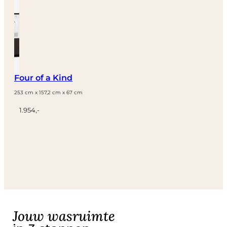
Four of a Kind
253 cm x 157,2 cm x 67 cm
1.954,-
Jouw wasruimte