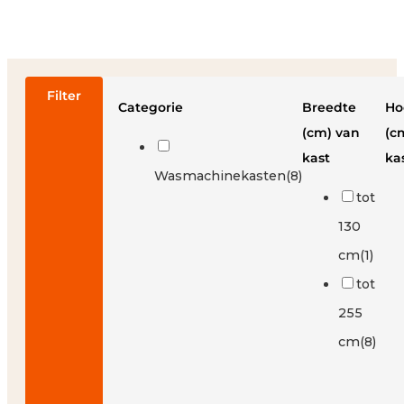
Filter
Categorie
Breedte
Ho
(cm) van
(c
kast
ka
Wasmachinekasten
(8)
tot
130
cm
(1)
tot
255
cm
(8)