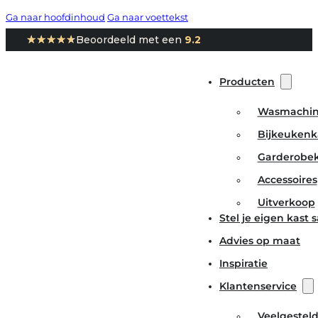
Ga naar hoofdinhoud
Ga naar voettekst
★★★★★
★★★★★
Beoordeeld met een
9.2
Producten
Wasmachin
Bijkeukenk
Garderobe
Accessoires
Uitverkoop
Stel je eigen kast
Advies op maat
Inspiratie
Klantenservice
Veelgestel