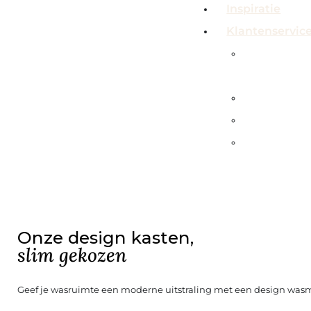
Inspiratie
Klantenservic
Veelgeste
vragen
Contact
Showroo
Service &
garanties
Onze design kasten,
slim gekozen
Geef je wasruimte een moderne uitstraling met een design wasm